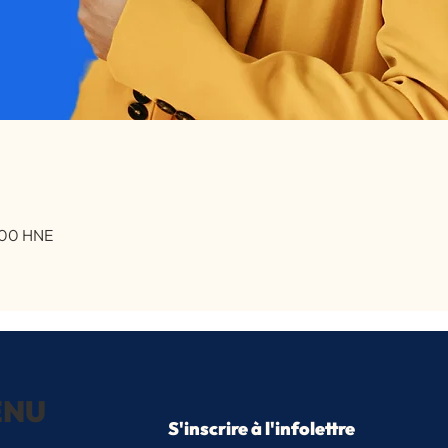
h 00 HNE
ENU
S'inscrire à l'infolettre