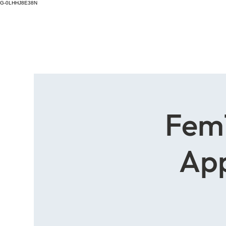
G-0LHHJ8E38N
FemT
App